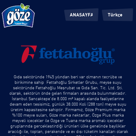
ANASAYFA
Türkçe
KÖKLERİMİZ
İngilizce
ÜRÜNLERİMİZ
Gıda sektöründe 1945 yılından beri var olmanın tecrübe ve
birikimine sahip Fettahoğlu Şirketler Grubu, meyse suyu
sektöründe Fettahoğlu Meşrubat ve Gıda San. Tic. Ltd. Şti.
olarak, sektörün önde gelen firmaları arasında bulunmaktadır.
İstanbul Sancaktepe'de 8.000 m² kapalı alanda faaliyetlerine
devam eden tesisimiz, günlük 38.000 Koli (288 ton) meyve suyu
üretim kapasitesine sahiptir. Firmamız, Göze Premium marka
%100 meyve suları, Göze marka nektarlar, Özge Plus marka
meyveli içecekler ile Özge ve Tuana marka aromalı içecekler
gruplarında gerçekleştirdiği ürünleri ülke genelinde bayilikler
aracılığı ile, toptan, perakende ve ev dışı tüketim kanalları olarak