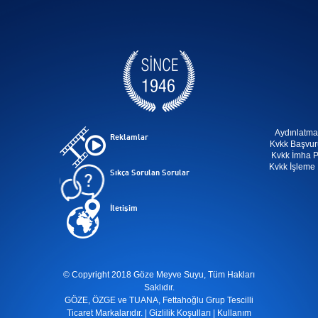
Aydınlatma
Reklamlar
Kvkk Başvur
Kvkk İmha Po
Kvkk İşleme P
Sıkça Sorulan Sorular
İletişim
© Copyright 2018 Göze Meyve Suyu, Tüm Hakları
Saklıdır.
GÖZE, ÖZGE ve TUANA, Fettahoğlu Grup Tescilli
Ticaret Markalarıdır. |
Gizlilik Koşulları
|
Kullanım