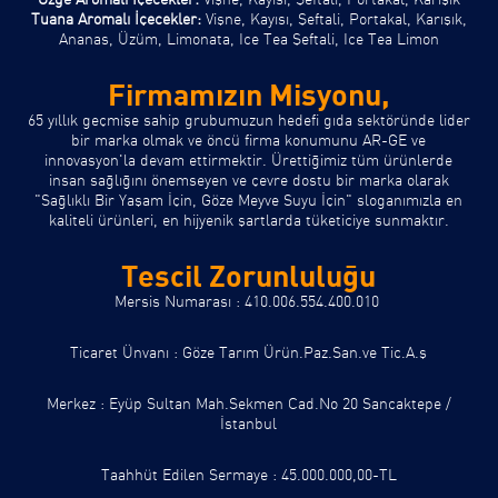
Özge Aromalı İçecekler:
Vişne, Kayısı, Şeftali, Portakal, Karışık
Tuana Aromalı İçecekler:
Vişne, Kayısı, Şeftali, Portakal, Karışık,
Ananas, Üzüm, Limonata, Ice Tea Şeftali, Ice Tea Limon
Firmamızın Misyonu,
65 yıllık geçmişe sahip grubumuzun hedefi gıda sektöründe lider
bir marka olmak ve öncü firma konumunu AR-GE ve
innovasyon'la devam ettirmektir. Ürettiğimiz tüm ürünlerde
insan sağlığını önemseyen ve çevre dostu bir marka olarak
"Sağlıklı Bir Yaşam İçin, Göze Meyve Suyu İçin" sloganımızla en
kaliteli ürünleri, en hijyenik şartlarda tüketiciye sunmaktır.
Tescil Zorunluluğu
Mersis Numarası : 410.006.554.400.010
Ticaret Ünvanı : Göze Tarım Ürün.Paz.San.ve Tic.A.ş
Merkez : Eyüp Sultan Mah.Sekmen Cad.No 20 Sancaktepe /
İstanbul
Taahhüt Edilen Sermaye : 45.000.000,00-TL