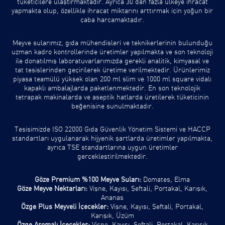
tüketicilere ulaştırmaktadır. Ayrıca 30'dan fazla ülkeye ihracat
yapmakta olup, özellikle ihracat miktarını arttırmak için yoğun bir
çaba harcamaktadır.
Meyve sularımız, gıda mühendisleri ve teknikerlerinin bulunduğu
uzman kadro kontrollerinde üretimler yapılmakta ve son teknoloji
ile donatılmış laboratuvarlarımızda gerekli analitik, kimyasal ve
tat tesislerinden geçirilerek üretime verilmektedir. Ürünlerimiz
piyasa teamülü yüksek olan 200 ml slim ve 1000 ml square vidalı
kapaklı ambalajlarda paketlenmektedir. En son teknolojik
tetrapak makinalarda ve aseptik hatlarda üretilerek tüketicinin
beğenisine sunulmaktadır.
Tesisimizde ISO 22000 Gıda Güvenlik Yönetim Sistemi ve HACCP
standartları uygulanarak hijyenik şartlarda üretimler yapılmakta,
ayrıca TSE standartlarına uygun üretimler
gerçekleştirilmektedir.
Göze Premium %100 Meyve Suları:
Domates, Elma
Göze Meyve Nektarları:
Vişne, Kayısı, Şeftali, Portakal, Karışık,
Ananas
Özge Plus Meyveli İçecekler:
Vişne, Kayısı, Şeftali, Portakal,
Karışık, Üzüm