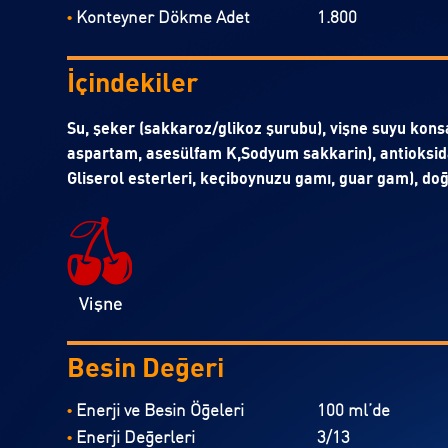
Konteyner Dökme Adet
1.800
•
İçindekiler
Su, şeker (sakkaroz/glikoz şurubu), vişne suyu konsan
aspartam, asesülfam K,Sodyum sakkarin), antioksidan
Gliserol esterleri, keçiboynuzu gamı, guar gam), doğa
Besin Değeri
Enerji ve Besin Öğeleri
100 ml’de
•
Enerji Değerleri
3/13
•