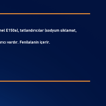
amel E150a), tatlandırıcılar (sodyum siklamat,
cı vardır. Fenilalanin içerir.