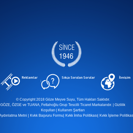
Reklamlar
Sıkça Sorulan Sorular
İletişim
© Copyright 2018 Göze Meyve Suyu, Tüm Hakları Saklıdır.
GÖZE, ÖZGE ve TUANA, Fettahoğlu Grup Tescilli Ticaret Markalarıdır. |
Gizlilik
Koşulları
|
Kullanım Şartları
Aydınlatma Metni
|
Kvkk Başvuru Formu
|
Kvkk İmha Politikası
|
Kvkk İşleme Politikas