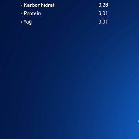
Karbonhidrat
0,28
•
Protein
0,01
•
Yağ
0,01
•