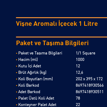
Vişne Aromalı İçecek 1 Litre
Paket ve Taşıma Bilgileri
Paket ve Taşıma Bilgileri
1/1 Square
•
Hacim (ml)
1000
•
Kutu İçi Adet
12
•
Brüt Ağırlık (kg)
12,6
•
Koli Boyutları (mm)
202 x 395 x 172
•
Koli Barkod
8697418930566
•
Adet Barkod
8697418930511
•
Palet Üstü Koli Adet
78
•
Konteyner Palet Adet
22
•