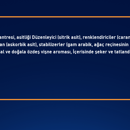
tresi, asitliği Düzenleyici (sitrik asit), renklendiriciler (car
 (askorbik asit), stabilizerler (gam arabik, ağaç reçinesinin
l ve doğala özdeş vişne aroması, İçerisinde şeker ve tatlandırı